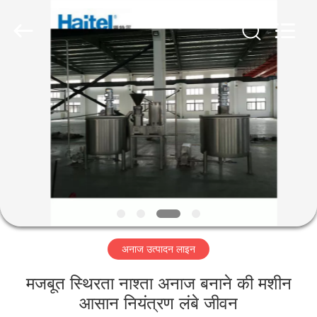
Jiangsu
RichYin
Machinery
Co.,
Ltd.
All
Rights
Reserved.
घर
उत्पादों
हमारे
बारे
में
अनाज उत्पादन लाइन
कारखाना
भ्रमण
मजबूत स्थिरता नाश्ता अनाज बनाने की मशीन
आसान नियंत्रण लंबे जीवन