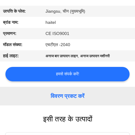
गुणवत्ता
उत्पत्ति के प्लेस:
Jiangsu, चीन (मुख्यभूमि)
नियंत्रण
ब्रांड नाम:
haitel
संपर्क
प्रमाणन:
CE ISO9001
करें
मॉडल संख्या:
एचटीएल -2040
हाई लाइट:
,
अनाज बार उत्पादन लाइन
अनाज उत्पादन मशीनरी
एक
उद्धरण
हमसे संपर्क करें!
की
विनती
विवरण प्रकट करें
करे
इसी तरह के उत्पादों
साइटमैप