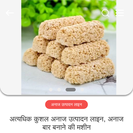
Jiangsu
RichYin
Machinery
Co.,
Ltd.
All
Rights
Reserved.
घर
उत्पादों
हमारे
बारे
में
अनाज उत्पादन लाइन
कारखाना
भ्रमण
अत्यधिक कुशल अनाज उत्पादन लाइन, अनाज
बार बनाने की मशीन