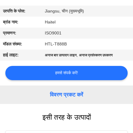
गुणवत्ता
उत्पत्ति के प्लेस:
Jiangsu, चीन (मुख्यभूमि)
नियंत्रण
ब्रांड नाम:
Haitel
संपर्क
प्रमाणन:
ISO9001
करें
मॉडल संख्या:
HTL-T888B
हाई लाइट:
,
अनाज बार उत्पादन लाइन
अनाज प्रसंस्करण उपकरण
एक
उद्धरण
हमसे संपर्क करें!
की
विनती
विवरण प्रकट करें
करे
इसी तरह के उत्पादों
साइटमैप