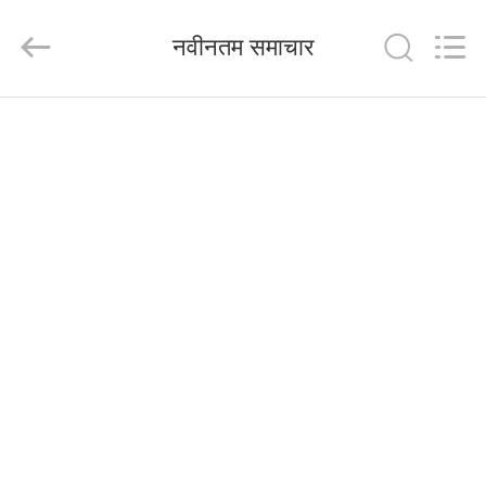
Jiangsu
RichYin
Machinery
नवीनतम समाचार
Co.,
Ltd.
All
Rights
Reserved.
घर
उत्पादों
हमारे
बारे
में
कारखाना
भ्रमण