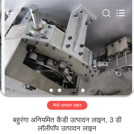
Jiangsu
RichYin
Machinery
Co.,
Ltd.
All
Rights
Reserved.
घर
उत्पादों
हमारे
बारे
में
कैंडी उत्पादन लाइन
कारखाना
भ्रमण
बहुरंगा अनियमित कैंडी उत्पादन लाइन, 3 डी
लॉलीपॉप उत्पादन लाइन