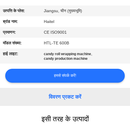
गुणवत्ता
उत्पत्ति के प्लेस:
Jiangsu, चीन (मुख्यभूमि)
नियंत्रण
ब्रांड नाम:
Haitel
संपर्क
प्रमाणन:
CE ISO9001
करें
मॉडल संख्या:
HTL-TE 600B
हाई लाइट:
,
candy roll wrapping machine
एक
candy production machine
उद्धरण
हमसे संपर्क करें!
की
विनती
विवरण प्रकट करें
करे
साइटमैप
इसी तरह के उत्पादों