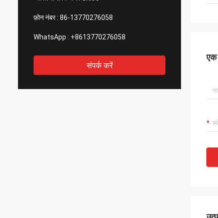
फ़ोन नंबर :
86-13770276058
WhatsApp :
+8613770276058
एक स
संपर्क करें
उत्