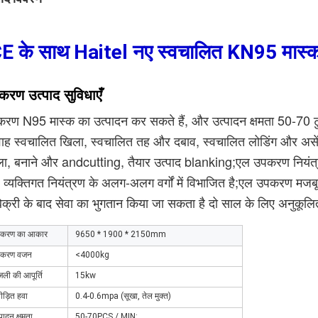
E के साथ Haitel नए स्वचालित KN95 मास्क ब
रण उत्पाद सुविधाएँ
रण N95 मास्क का उत्पादन कर सकते हैं, और उत्पादन क्षमता 50-70 ट
वाह स्वचालित खिला, स्वचालित तह और दबाव, स्वचालित लोडिंग और असेंब
ा, बनाने और andcutting, तैयार उत्पाद blanking;एल उपकरण नियंत्रण
 व्यक्तिगत नियंत्रण के अलग-अलग वर्गों में विभाजित है;एल उपकरण मजबूत
बिक्री के बाद सेवा का भुगतान किया जा सकता है दो साल के लिए अनुकू
करण का आकार
9650 * 1900 * 2150mm
करण वजन
<4000kg
जली की आपूर्ति
15kw
ीड़ित हवा
0.4-0.6mpa (सूखा, तेल मुक्त)
पादन क्षमता
50-70PCS / MIN;