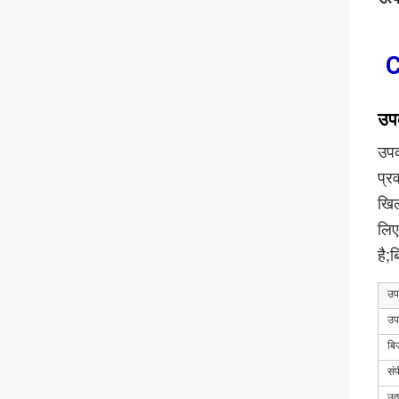
C
उपक
उपक
प्र
खिल
लिए
है;
उप
उप
बि
संप
उत्