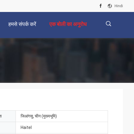
Hindi
हमसे संपर्क करें
एक बोली का अनुरोध
描
述
ेस
जिआंगसु, चीन (मुख्यभूमि)
Haitel