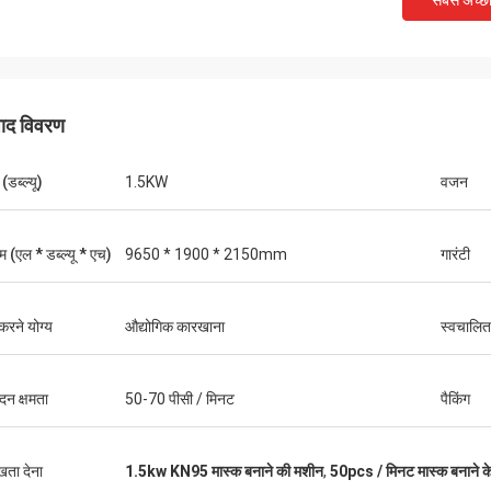
सबसे अच्छ
पाद विवरण
(डब्ल्यू)
1.5KW
वजन
 (एल * डब्ल्यू * एच)
9650 * 1900 * 2150mm
गारंटी
मुख्तार
थॉमस
ुविधाजनक, वायुमंडलीय, वास्तविक, लॉजिस्टिक्स
करने योग्य
औद्योगिक कारखाना
स्वचालित 
ेज है, बहुत सारी मशीनों का चयन करें, इसे देखें,
मशीनरी बहुत अच्छी है, एक साल क
ष्ट हैं, पैकेजिंग बहुत कठिन है, सख्त है, विक्रेताओं
सेवा। मशीन अच्छी गुणवत्ता की है
ो भेजा है, कमीशन इंजीनियर की व्यवस्था भी बहुत
ादन क्षमता
50-70 पीसी / मिनट
पैकिंग
भौतिक और विक्रेता का विवरण एक-से-एक,
की विचारशील सेवा के लिए बहुत आभारी। विवेक
ार।
ुखता देना
1.5kw KN95 मास्क बनाने की मशीन
,
50pcs / मिनट मास्क बनाने 