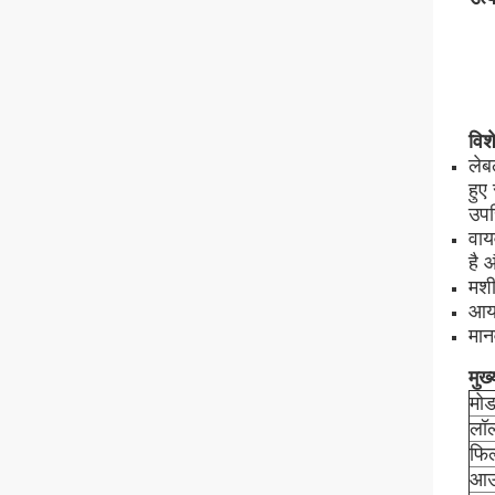
विश
लेब
हुए
उपस
वाय
है 
मशी
आया
मान
मुख
मो
लॉल
फि
आउट