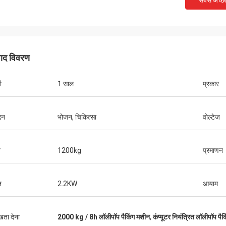
सबसे अच्छ
पाद विवरण
ी
1 साल
प्रकार
दन
भोजन, चिकित्सा
वोल्टेज
मुख्तार
थॉमस
ुविधाजनक, वायुमंडलीय, वास्तविक, लॉजिस्टिक्स
न
1200kg
प्रमाणन
ेज है, बहुत सारी मशीनों का चयन करें, इसे देखें,
मशीनरी बहुत अच्छी है, एक साल क
ष्ट हैं, पैकेजिंग बहुत कठिन है, सख्त है, विक्रेताओं
सेवा। मशीन अच्छी गुणवत्ता की है
ो भेजा है, कमीशन इंजीनियर की व्यवस्था भी बहुत
ि
2.2KW
आयाम
भौतिक और विक्रेता का विवरण एक-से-एक,
की विचारशील सेवा के लिए बहुत आभारी। विवेक
ार।
ुखता देना
2000 kg / 8h लॉलीपॉप पैकिंग मशीन
,
कंप्यूटर नियंत्रित लॉलीपॉप पै