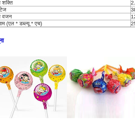
 शक्ति
2
्टेज
38
ल वजन
1
म (एल * डब्ल्यू * एच)
2
ना