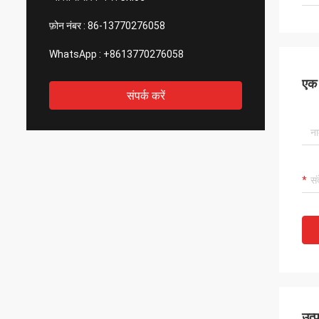
फ़ोन नंबर :
86-13770276058
WhatsApp :
+8613770276058
एक स
संपर्क करें
उत्