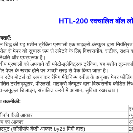
HTL-200 स्वचालित बॉल लॉल
ेषताएँ:
ल चिह्न की यह मशीन ट्रैकिंग प्रणाली एक माइक्रो-कंप्यूटर द्वारा नियंत्र
 रोल से पेपर को सुचारू रूप से लपेटने के लिए विश्वसनीय, सटीक, सक्षम 
्थिति और एयरप्रूफ है।
वीय प्रणाली को अपनाने की फोटो-इलेक्ट्रिक ट्रैकिंग, यह मशीन तुल्यकालि
और पेपर के खराब होने पर अच्छी तरह से पैक किया जाता है।
न स्टेप मोटर्स को अपनाकर रैपिंग मैकेनिज्म स्पीड के अनुसार पेपर फीडिं
तित ट्रांसड्यूसर, पीएलसी, माइक्रो कंप्यूटर द्वारा विश्वसनीय कोडित स्
व-अनुकूल डिजाइन, संचालित करने में आसान, सुविधा रखरखाव।
्य तकनीकी:
ड
ए
ीपॉप कैंडी आकार
न
ल्म का आकार
अ
पुट (लॉलीपॉप कैंडी आकार by25 मिमी द्वारा)
20