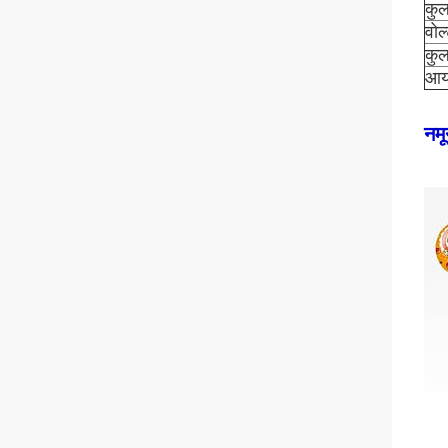
कुल
वोल
कु
आया
नमू