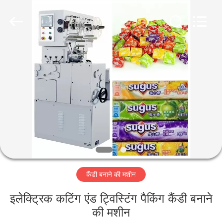
Jiangsu
RichYin
Machinery
Co.,
Ltd.
All
Rights
Reserved.
घर
उत्पादों
हमारे
बारे
में
कैंडी बनाने की मशीन
कारखाना
भ्रमण
इलेक्ट्रिक कटिंग एंड ट्विस्टिंग पैकिंग कैंडी बनाने
की मशीन