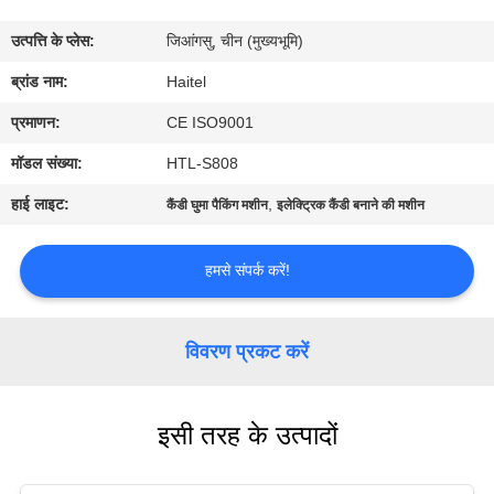
गुणवत्ता
उत्पत्ति के प्लेस:
जिआंगसु, चीन (मुख्यभूमि)
नियंत्रण
ब्रांड नाम:
Haitel
संपर्क
प्रमाणन:
CE ISO9001
करें
मॉडल संख्या:
HTL-S808
हाई लाइट:
,
कैंडी घुमा पैकिंग मशीन
इलेक्ट्रिक कैंडी बनाने की मशीन
एक
उद्धरण
हमसे संपर्क करें!
की
विनती
विवरण प्रकट करें
करे
इसी तरह के उत्पादों
साइटमैप