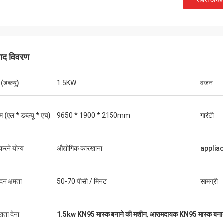
सबसे अच्छ
पाद विवरण
(डब्ल्यू)
1.5KW
वजन
 (एल * डब्ल्यू * एच)
9650 * 1900 * 2150mm
गारंटी
मुख्तार
थॉमस
ुविधाजनक, वायुमंडलीय, वास्तविक, लॉजिस्टिक्स
करने योग्य
औद्योगिक कारखाना
applia
ेज है, बहुत सारी मशीनों का चयन करें, इसे देखें,
मशीनरी बहुत अच्छी है, एक साल क
ष्ट हैं, पैकेजिंग बहुत कठिन है, सख्त है, विक्रेताओं
सेवा। मशीन अच्छी गुणवत्ता की है
ो भेजा है, कमीशन इंजीनियर की व्यवस्था भी बहुत
ादन क्षमता
50-70 पीसी / मिनट
सामग्री
भौतिक और विक्रेता का विवरण एक-से-एक,
की विचारशील सेवा के लिए बहुत आभारी। विवेक
ार।
ुखता देना
1.5kw KN95 मास्क बनाने की मशीन
,
आरामदायक KN95 मास्क बनान