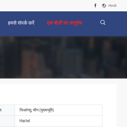
Hindi
हमसे संपर्क करें
एक बोली का अनुरोध
描
述
ेस
जिआंगसु, चीन (मुख्यभूमि)
Haitel