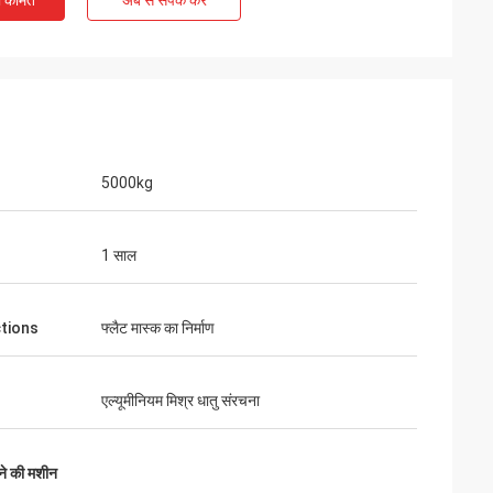
ी कीमत
अब से संपर्क करें
5000kg
1 साल
ctions
फ्लैट मास्क का निर्माण
ी वारंटी, जीवन भर
।
एल्यूमीनियम मिश्र धातु संरचना
े की मशीन