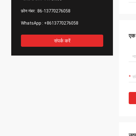
फ़ोन नंबर :
86-13770276058
WhatsApp :
+8613770276058
एक स
संपर्क करें
उत्