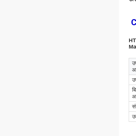
C
HTL
Mac
उ
आ
उ
ब
आप
सं
उत