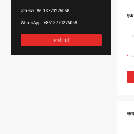
फ़ोन नंबर :
86-13770276058
एक स
WhatsApp :
+8613770276058
संपर्क करें
उत्