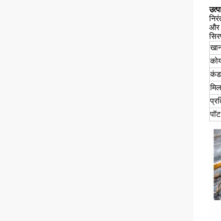
उत्प
निरं
और इ
सिर
खान
को
कंड
मिल
प्र
पॉट