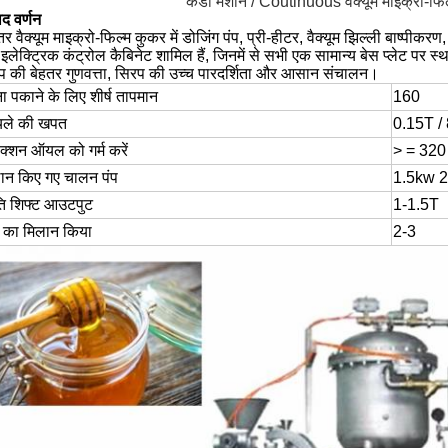
कैंडी मशीन / Coutinuous वैक्यूम माइक्रो-फि
ाद वर्णन
तर वैक्यूम माइक्रो-फिल्म कुकर में डोजिंग पंप, प्री-हीटर, वैक्यूम झिल्ली बाष्पीक
लेक्ट्रिक कंट्रोल कैबिनेट शामिल हैं, जिनमें से सभी एक सामान्य बेस प्लेट पर स्थ
प की बेहतर गुणवत्ता, सिरप की उच्च पारदर्शिता और आसान संचालन।
ा पकाने के लिए शीर्ष तापमान
160
यले की खपत
0.15T /
क्शन ऑयल को गर्म करें
> = 320
ान किए गए चालन पंप
1.5kw 
ति शिफ्ट आउटपुट
1-1.5T
 का मिलान किया
2-3