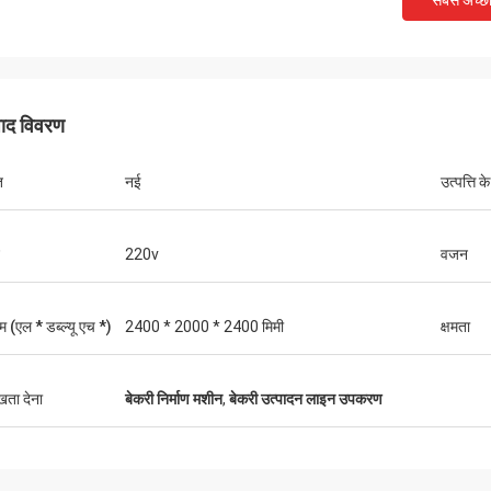
सबसे अच्छ
पाद विवरण
त
नई
उत्पत्ति के
220v
वजन
मुख्तार
थॉमस
ुविधाजनक, वायुमंडलीय, वास्तविक, लॉजिस्टिक्स
 (एल * डब्ल्यू एच *)
2400 * 2000 * 2400 मिमी
क्षमता
ेज है, बहुत सारी मशीनों का चयन करें, इसे देखें,
मशीनरी बहुत अच्छी है, एक साल क
ष्ट हैं, पैकेजिंग बहुत कठिन है, सख्त है, विक्रेताओं
सेवा। मशीन अच्छी गुणवत्ता की है
ो भेजा है, कमीशन इंजीनियर की व्यवस्था भी बहुत
ुखता देना
बेकरी निर्माण मशीन
,
बेकरी उत्पादन लाइन उपकरण
भौतिक और विक्रेता का विवरण एक-से-एक,
की विचारशील सेवा के लिए बहुत आभारी। विवेक
ार।