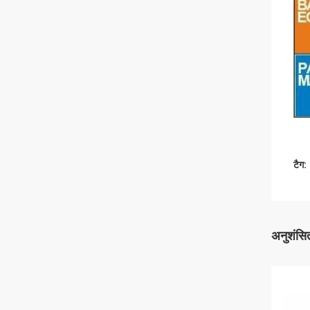
टैग:
अनुशंसित