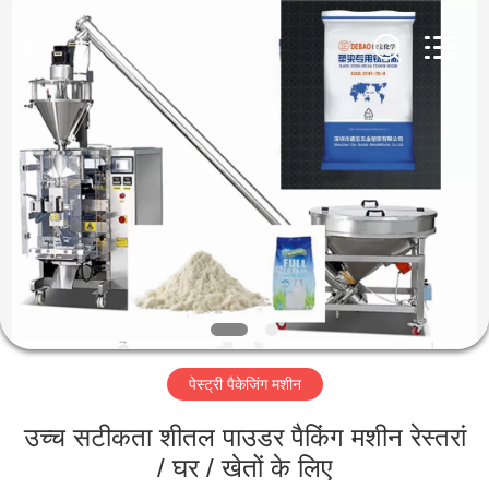
Jiangsu
RichYin
Machinery
Co.,
Ltd.
All
Rights
Reserved.
घर
उत्पादों
हमारे
बारे
में
पेस्ट्री पैकेजिंग मशीन
कारखाना
भ्रमण
उच्च सटीकता शीतल पाउडर पैकिंग मशीन रेस्तरां
/ घर / खेतों के लिए