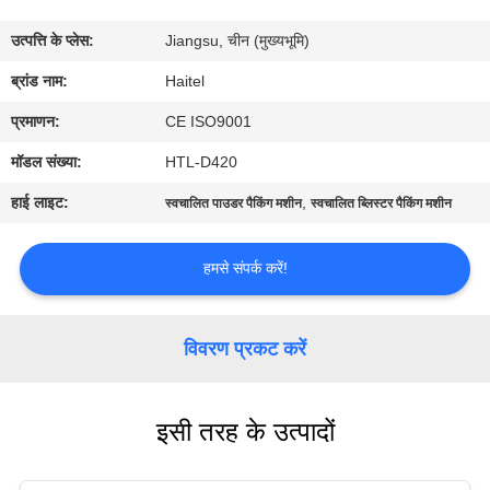
गुणवत्ता
उत्पत्ति के प्लेस:
Jiangsu, चीन (मुख्यभूमि)
नियंत्रण
ब्रांड नाम:
Haitel
संपर्क
प्रमाणन:
CE ISO9001
करें
मॉडल संख्या:
HTL-D420
हाई लाइट:
,
स्वचालित पाउडर पैकिंग मशीन
स्वचालित ब्लिस्टर पैकिंग मशीन
एक
उद्धरण
हमसे संपर्क करें!
की
विनती
विवरण प्रकट करें
करे
इसी तरह के उत्पादों
साइटमैप