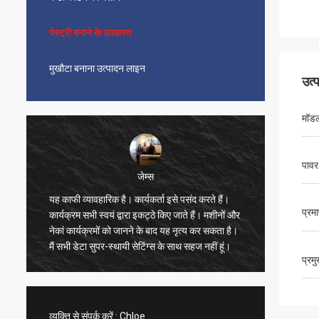
पेस्ट्री बनाने के उपकरण
मुखौटा बनाना उत्पादन लाइन
उत्
मॉडल
पावर
मुख्तार
सुंदर, सुविधाजनक, वायुमंडलीय, वास्तविक, लॉजिस्टिक्स
प्रम
भी बहुत तेज है, बहुत सारी मशीनों का चयन करें, इसे देखें,
मशीनरी ब
बहुत संतुष्ट हैं, पैकेजिंग बहुत कठिन है, सख्त है, विक्रेताओं
सेव
ने वीडियो भेजा है, कमीशन इंजीनियर की व्यवस्था भी बहुत
प्रम
तेज है, भौतिक और विक्रेता का विवरण एक-से-एक,
विक्रेता की विचारशील सेवा के लिए बहुत आभारी। विवेक
का खरीदार।
व्यक्ति से संपर्क करें :
Chloe