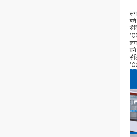
लगा
बने
सैट
"CC
लगा
बने
सैट
"CC