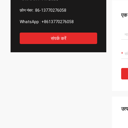
फ़ोन नंबर :
86-13770276058
एक स
WhatsApp :
+8613770276058
संपर्क करें
उत्