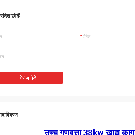
ंदेश छोड़ें
मेसेज भेजें
पाद विवरण
उच्च गुणवत्ता 38kw खाद्य का