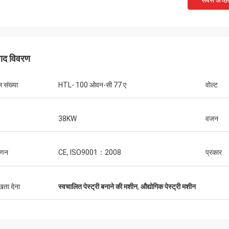
सबसे अच्छ
पाद विवरण
 संख्या
HTL- 100 ओवन-सी 77 ए
वोल्ट
38KW
वजन
थॉमस
ाणन
CE, ISO9001：2008
प्रकार
हुत अच्छी है, एक साल की वारंटी, जीवन भर
ा। मशीन अच्छी गुणवत्ता की है।
ुखता देना
स्वचालित पेस्ट्री बनाने की मशीन
,
औद्योगिक पेस्ट्री मशीन