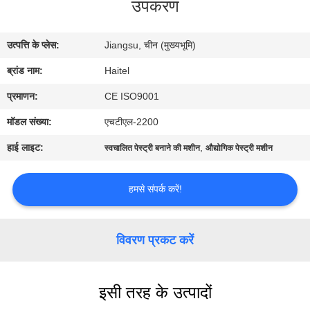
उपकरण
गुणवत्ता
नियंत्रण
उत्पत्ति के प्लेस:
Jiangsu, चीन (मुख्यभूमि)
ब्रांड नाम:
Haitel
संपर्क
करें
प्रमाणन:
CE ISO9001
मॉडल संख्या:
एचटीएल-2200
एक
हाई लाइट:
,
स्वचालित पेस्ट्री बनाने की मशीन
औद्योगिक पेस्ट्री मशीन
उद्धरण
की
हमसे संपर्क करें!
विनती
करे
विवरण प्रकट करें
साइटमैप
इसी तरह के उत्पादों