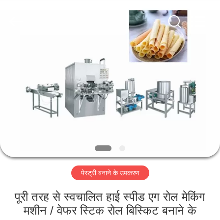
Jiangsu
RichYin
Machinery
Co.,
Ltd.
All
Rights
Reserved.
घर
उत्पादों
हमारे
बारे
में
पेस्ट्री बनाने के उपकरण
कारखाना
भ्रमण
पूरी तरह से स्वचालित हाई स्पीड एग रोल मेकिंग
मशीन / वेफर स्टिक रोल बिस्किट बनाने के