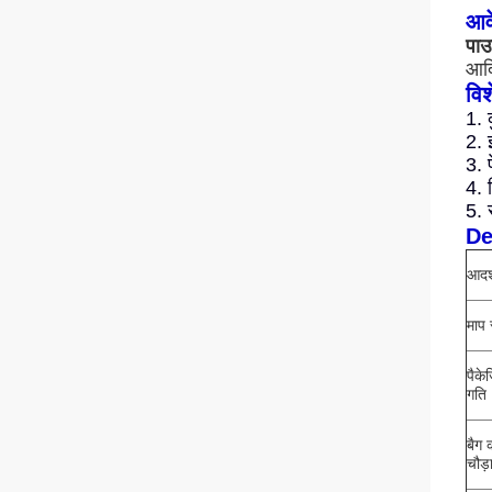
आव
पाउ
आदि
विश
1. 
2. 
3. 
4. 
5. 
De
आदर्
माप 
पैके
गति
बैग 
चौड़