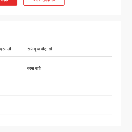
ी कीमत
अब से संपर्क करें
 प्रणाली
सीपीयू या पीएलसी
बरमा मापी
ी वारंटी, जीवन भर
।