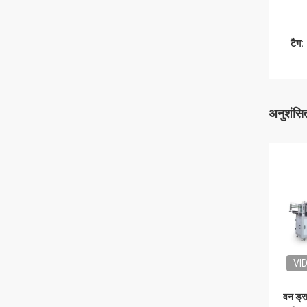
टैग:
अनुशंसित
VI
वन ड्रा