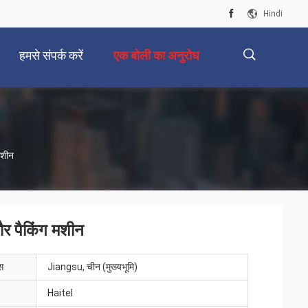
Hindi
हमसे संपर्क करें
एक बोली का अनुरोध
描
मशीन
述
और पैकिंग मशीन
ेस
Jiangsu, चीन (मुख्यभूमि)
Haitel