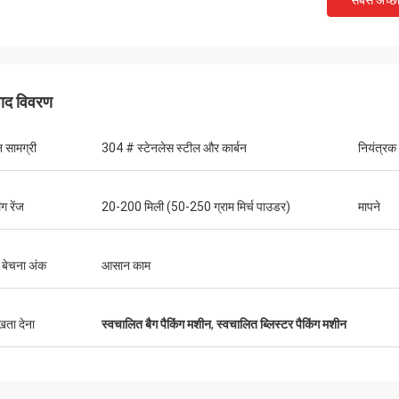
सबसे अच्छ
पाद विवरण
 सामग्री
304 # स्टेनलेस स्टील और कार्बन
नियंत्रक
ंग रेंज
20-200 मिली (50-250 ग्राम मिर्च पाउडर)
मापने
मुख्तार
थॉमस
ुविधाजनक, वायुमंडलीय, वास्तविक, लॉजिस्टिक्स
ी बेचना अंक
आसान काम
ेज है, बहुत सारी मशीनों का चयन करें, इसे देखें,
मशीनरी बहुत अच्छी है, एक साल क
ष्ट हैं, पैकेजिंग बहुत कठिन है, सख्त है, विक्रेताओं
सेवा। मशीन अच्छी गुणवत्ता की है
ो भेजा है, कमीशन इंजीनियर की व्यवस्था भी बहुत
ुखता देना
स्वचालित बैग पैकिंग मशीन
,
स्वचालित ब्लिस्टर पैकिंग मशीन
भौतिक और विक्रेता का विवरण एक-से-एक,
की विचारशील सेवा के लिए बहुत आभारी। विवेक
ार।