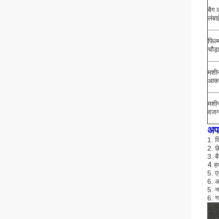
बैग 
लंबा
फिल्
चौड़
मशी
आक
मशी
वज
अप
1. द
2. छ
3. ब
4. ह
5. 
6. आ
5. न
6. ग