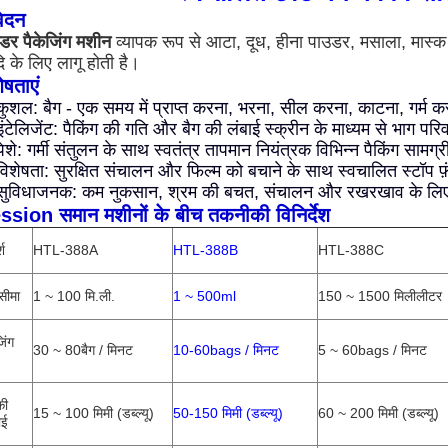
ेदन
डर पैकेजिंग मशीन
व्यापक रूप से आटा, दूध, हीना पाउडर, मसाला, मास्क
 के लिए लागू होती है।
ेषताएं
कुशल: बैग - एक समय में प्राप्त करना, भरना, सील करना, काटना, गर्म कर
इंटेलिजेंट: पैकिंग की गति और बैग की लंबाई स्क्रीन के माध्यम से भाग परि
पेशे: गर्मी संतुलन के साथ स्वतंत्र तापमान नियंत्रक विभिन्न पैकिंग सामग्
विशेषता: सुरक्षित संचालन और फिल्म को बचाने के साथ स्वचालित स्टॉप फ़
सुविधाजनक: कम नुकसान, श्रम की बचत, संचालन और रखरखाव के ल
ssion समान मशीनों के बीच तकनीकी विनिर्देश
श
HTL-388A
HTL-388B
HTL-388C
सीमा
1 ~ 100 मि.ली.
1 ~ 500ml
150 ~ 1500 मिलीलीटर
जिंग
30 ~ 80बैग / मिनट
10-60bags / मिनट
5 ~ 60bags / मिनट
की
15 ~ 100 मिमी
(डब्ल्यू)
50-150 मिमी
(डब्ल्यू)
60 ~ 200 मिमी (डब्ल्यू)
ाई