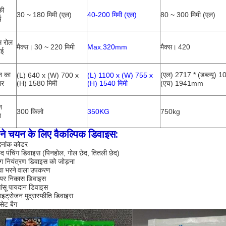
की
30 ~ 180 मिमी
(एल)
40-200 मिमी
(एल)
80 ~ 300 मिमी (एल)
ई
म रोल
मैक्स।
30 ~ 220 मिमी
Max.320mm
मैक्स।
420
ाई
न का
(एल) 2717 * (डब्ल्यू) 1
(L) 640 x (W) 700 x
(L) 1100 x (W) 755 x
ार
(H) 1580 मिमी
(H) 1540 मिमी
(एच) 1941mm
न
300 किलो
350KG
750kg
न
ने चयन के लिए वैकल्पिक डिवाइस:
िनांक कोडर
ेद पंचिंग डिवाइस (पिनहोल, गोल छेद, तितली छेद)
ैग नियंत्रण डिवाइस को जोड़ना
वा भरने वाला उपकरण
एयर निकास डिवाइस
ंसू पायदान डिवाइस
ाइट्रोजन मुद्रास्फीति डिवाइस
सेट बैग