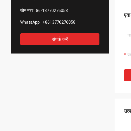
फ़ोन नंबर :
86-13770276058
एक स
WhatsApp :
+8613770276058
संपर्क करें
उत्