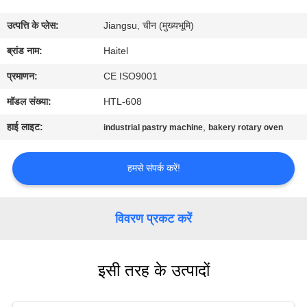
गुणवत्ता
उत्पत्ति के प्लेस:
Jiangsu, चीन (मुख्यभूमि)
नियंत्रण
ब्रांड नाम:
Haitel
संपर्क
प्रमाणन:
CE ISO9001
करें
मॉडल संख्या:
HTL-608
हाई लाइट:
,
industrial pastry machine
bakery rotary oven
एक
उद्धरण
हमसे संपर्क करें!
की
विनती
विवरण प्रकट करें
करे
इसी तरह के उत्पादों
साइटमैप