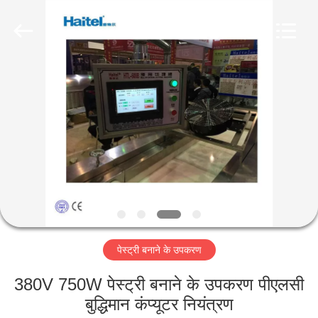
Jiangsu
RichYin
Machinery
Co.,
Ltd.
All
Rights
Reserved.
घर
उत्पादों
हमारे
बारे
में
पेस्ट्री बनाने के उपकरण
कारखाना
भ्रमण
380V 750W पेस्ट्री बनाने के उपकरण पीएलसी
बुद्धिमान कंप्यूटर नियंत्रण