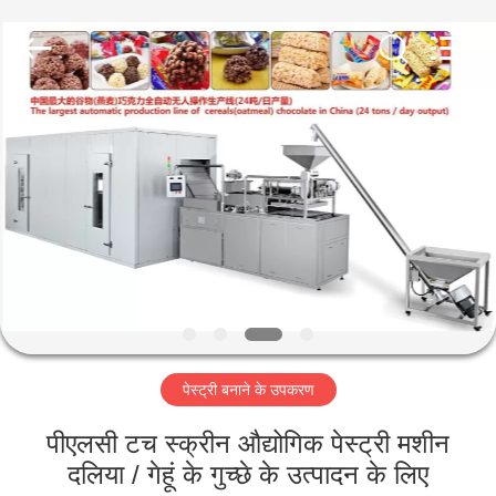
Jiangsu
RichYin
Machinery
Co.,
Ltd.
All
Rights
Reserved.
घर
उत्पादों
हमारे
बारे
में
पेस्ट्री बनाने के उपकरण
कारखाना
भ्रमण
पीएलसी टच स्क्रीन औद्योगिक पेस्ट्री मशीन
दलिया / गेहूं के गुच्छे के उत्पादन के लिए