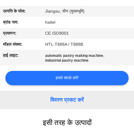
गुणवत्ता
उत्पत्ति के प्लेस:
Jiangsu, चीन (मुख्यभूमि)
नियंत्रण
ब्रांड नाम:
haitel
संपर्क
प्रमाणन:
CE ISO9001
करें
मॉडल संख्या:
HTL-T888A / T888B
हाई लाइट:
,
automatic pastry making machine
एक
industrial pastry machine
उद्धरण
हमसे संपर्क करें!
की
विनती
विवरण प्रकट करें
करे
साइटमैप
इसी तरह के उत्पादों