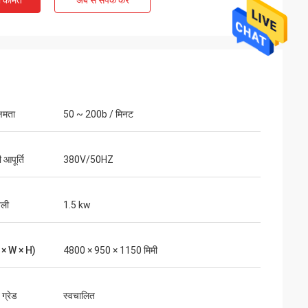
ी कीमत
अब से संपर्क करें
्षमता
50 ~ 200b / मिनट
आपूर्ति
380V/50HZ
जली
1.5 kw
 × W × H)
4800 × 950 × 1150 मिमी
ग्रेड
स्वचालित