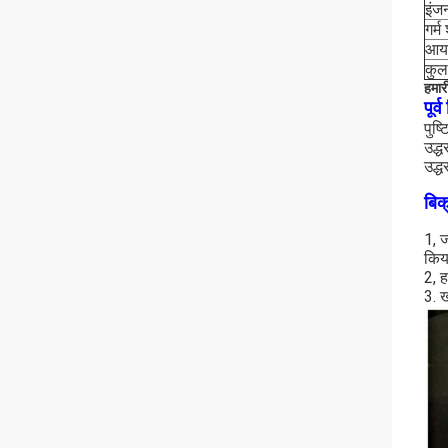
इंज
गर्म
आया
कु
हमारी
पूर्
पुष
उद्ध
उद्ध
बिक
1, ज
किय
2, ह
3. ख