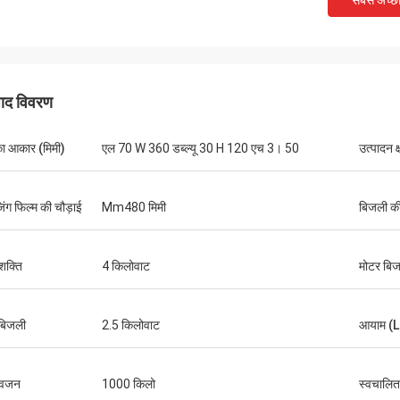
सबसे अच्छ
पाद विवरण
का आकार (मिमी)
एल 70 W 360 डब्ल्यू 30 H 120 एच 3। 50
उत्पादन क
जिंग फिल्म की चौड़ाई
Mm480 मिमी
बिजली की 
थॉमस
शक्ति
4 किलोवाट
मोटर बि
नरी बहुत अच्छी है, एक साल की वारंटी, जीवन भर
सेवा। मशीन अच्छी गुणवत्ता की है।
बिजली
2.5 किलोवाट
आयाम (L
 वजन
1000 किलो
स्वचालित 