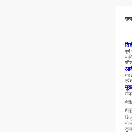
उत्
विश
पूर्
यां
फीड
आव
यह इ
स्पे
मुख
मोड
मेक
पैक
झिल
वोल्
कुल