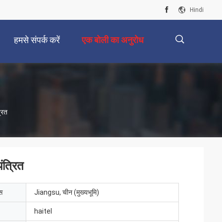
Hindi
हमसे संपर्क करें
एक बोली का अनुरोध
描
्रित
述
ंत्रित
ेस
Jiangsu, चीन (मुख्यभूमि)
haitel