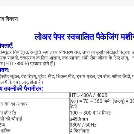
पाद विवरण
लोअर पेपर स्वचालित पैकेजिंग
ेषताएँ:
ण कंप्यूटर नियंत्रित, आवृत्ति रूपांतरण नियंत्रण तेज, उच्च जासूसी फोटोइलेक्ट्रि
त्रिक सादगी, रखरखाव के लिए आसान, कम पहनने, लंबी सेवा जीवन के लिए लागू।
र (HTL-480B) प्रकार होते हैं।
ेदन:
ंस्टेंट नूडल, वेट टिश्यू, ब्रेड, मीट, चिकन मीट, ड्राय नूडल, एग रोल, सॉफ्ट कैंड
शल पैकिंग पर लागू होता है।
्य तकनीकी पैरामीटर:
HTL-480A / 480B
(एल) = 70 ~ 360 मिमी, (डब्ल्यू) = 
िंग-बैग का आकार
मिमी
िंग की गति
100 ~ 300 बैग / मिनट
्ली की चौड़ाई
≤480mm
टेज
380V / 50Hz
 शक्ति
4 किलोवाट