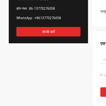
फ़ोन नंबर :
86-13770276058
प्रम
WhatsApp :
+8613770276058
संपर्क करें
एक स