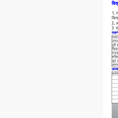
बिक
1, ज
किय
2, अ
3. ख
तकनी
प्रक
उत्प
धुरी 
खिला
पाउड
शक्त
धूल 
आयाम 
उपकर
क्रमा