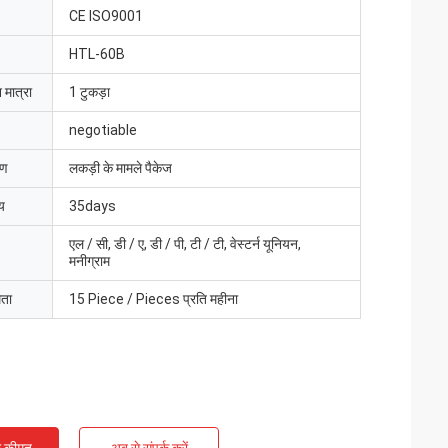
CE ISO9001
HTL-60B
 मात्रा
1 टुकड़ा
negotiable
रण
लकड़ी के मामले पैकेज
य
35days
एल / सी, डी / ए, डी / पी, टी / टी, वेस्टर्न यूनियन,
मनीग्राम
मता
15 Piece / Pieces प्रति महीना