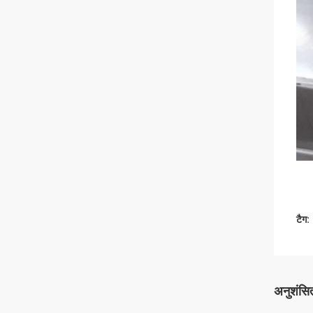
टैग:
अनुशंसित