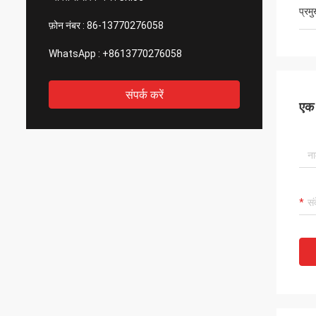
प्रम
फ़ोन नंबर :
86-13770276058
WhatsApp :
+8613770276058
संपर्क करें
एक स