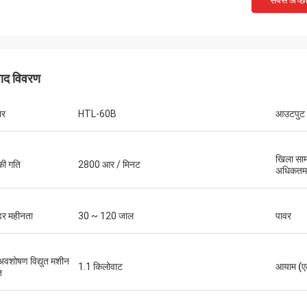
सबसे अच्छ
पाद विवरण
ार
HTL-60B
आउटपुट
खिला साम
 की गति
2800 आर / मिनट
मुख्तार
अधिकतम
थॉमस
ुविधाजनक, वायुमंडलीय, वास्तविक, लॉजिस्टिक्स
ेज है, बहुत सारी मशीनों का चयन करें, इसे देखें,
मशीनरी बहुत अच्छी है, एक साल क
र महीनता
30 ~ 120 जाल
पावर
ष्ट हैं, पैकेजिंग बहुत कठिन है, सख्त है, विक्रेताओं
सेवा। मशीन अच्छी गुणवत्ता की है
ो भेजा है, कमीशन इंजीनियर की व्यवस्था भी बहुत
भौतिक और विक्रेता का विवरण एक-से-एक,
अवशोषण विद्युत मशीन
1.1 किलोवाट
आयाम (एल
की विचारशील सेवा के लिए बहुत आभारी। विवेक
ि
ार।