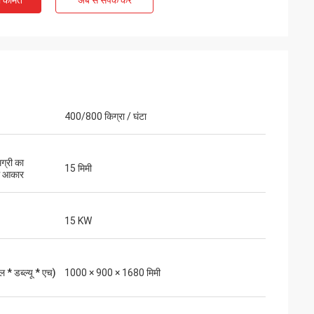
ी कीमत
अब से संपर्क करें
400/800 किग्रा / घंटा
ग्री का
15 मिमी
 आकार
ी वारंटी, जीवन भर
15 KW
।
 * डब्ल्यू * एच)
1000 × 900 × 1680 मिमी