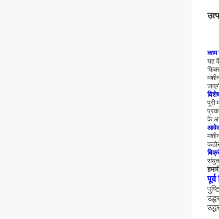
उत्
काम 
यह क
फिक्
मशीन
जाएग
विशेष
पूरी
प्रक
के अ
आवे
मशीन
कठोर
बिक्र
संयु
हमारी
पूर्
पुष
उद्ध
उद्ध