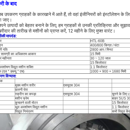
्री के बाद
ब उपकरण ग्राहकों के कारखाने में आते हैं, तो वहां इंजीनियरों को इंस्टॉलेशन के 
ा जाए।
पने उत्पादों को बेहतर बनाने के लिए, हम ग्राहकों से उनकी प्रतिक्रिया और सुझाव 
रीदार की तारीख से मशीनों को प्राप्त करें, 12 महीने के लिए मुफ्त वारंट।
की मापदंड:
ार
HTL-60B
ादन
400/800 किग्रा / घंटा
की गति
2800 आर / मिनट
 सामग्री का अधिकतम आकार
15 मिमी
र महीनता
30 ~ 120 जाल
ि
15 किलोवाट
अवशोषण विद्युत मशीन शक्ति
1.1 किलोवाट
(एल * डब्ल्यू * एच)
1000 × 900 × 1680 मिमी
ण विन्यास:
ंक
मुख्य मशीन शरीर
एसयूएस 304
छलनी घेरा
स्क्रीन का कपड़ा
एसयूएस 304
चुनने के लि
मशीन फ्रेम
बाहर SUS 30
कुचलने वाली मोटर
15 किलोवाट
धूल अवशोषण विद्युत मशीन
1.1 किलोवाट
विद्युत नियंत्रण
सभी विद्युत कें