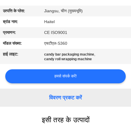
गुणवत्ता
उत्पत्ति के प्लेस:
Jiangsu, चीन (मुख्यभूमि)
नियंत्रण
ब्रांड नाम:
Haitel
संपर्क
प्रमाणन:
CE ISO9001
करें
मॉडल संख्या:
एचटीएल-S360
हाई लाइट:
,
candy bar packaging machine
एक
candy roll wrapping machine
उद्धरण
हमसे संपर्क करें!
की
विनती
विवरण प्रकट करें
करे
साइटमैप
इसी तरह के उत्पादों