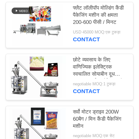
PRIVACY
फ्लैट लॉलीपॉप मोल्डिंग कैंडी
पैकेजिंग मशीन की क्षमता
POLICY
200-600 पीसी / मिनट
USD 45000 MOQ:एक टुकड़ा
CONTACT
छोटे व्यवसाय के लिए
वाणिज्यिक इलेक्ट्रिक
स्वचालित सोयाबीन दूध
पाउडर ऊर्ध्वाधर पैकिंग मशीन
negotiable MOQ:1 टुकड़ा
CONTACT
सर्वो मोटर ड्राइव 200W
60बैग / मिन कैंडी पैकेजिंग
मशीन
negotiable MOQ:एक सेट