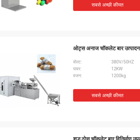
सबसे अच्छी कीमत
ओट्स अनाज चॉकलेट बार उत्पादन 
वोल्ट:
380V/50HZ
पावर:
12KW
वजन:
1200kg
सबसे अच्छी कीमत
शुद्ध ठोस चॉकलेट बार विनिर्माण