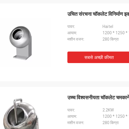
उचित संरचना चॉकलेट विनिर्माण इका
पावर:
Haitel
आयाम:
1200 * 1250 
मशीन वजन:
280 किग्रा
सबसे अच्छी कीमत
मुख्तार
थॉमस
ुविधाजनक, वायुमंडलीय, वास्तविक, लॉजिस्टिक्स
ेज है, बहुत सारी मशीनों का चयन करें, इसे देखें,
मशीनरी बहुत अच्छी है, एक साल क
ष्ट हैं, पैकेजिंग बहुत कठिन है, सख्त है, विक्रेताओं
सेवा। मशीन अच्छी गुणवत्ता की है
उच्च विश्वसनीयता चॉकलेट चमका
ो भेजा है, कमीशन इंजीनियर की व्यवस्था भी बहुत
भौतिक और विक्रेता का विवरण एक-से-एक,
पावर:
2.2KW
की विचारशील सेवा के लिए बहुत आभारी। विवेक
आयाम:
1200 * 1250 
ार।
मशीन वजन:
280 किग्रा