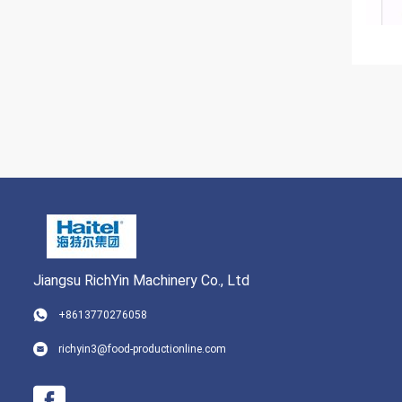
Jiangsu RichYin Machinery Co., Ltd
+8613770276058
richyin3@food-productionline.com