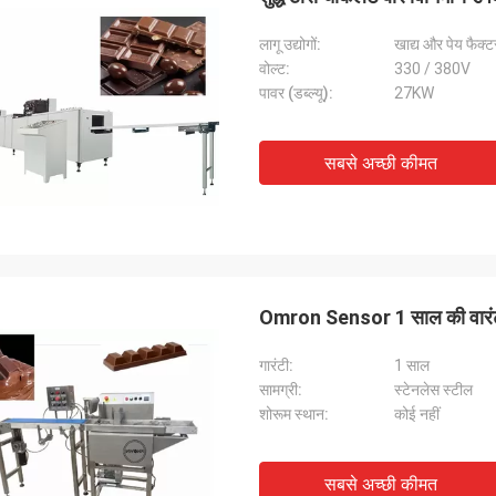
लागू उद्योगों:
खाद्य और पेय फैक्ट
वोल्ट:
330 / 380V
पावर (डब्ल्यू):
27KW
सबसे अच्छी कीमत
Omron Sensor 1 साल की वारंटी
गारंटी:
1 साल
सामग्री:
स्टेनलेस स्टील
शोरूम स्थान:
कोई नहीं
सबसे अच्छी कीमत