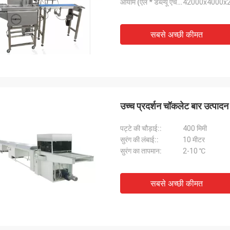
आयाम (एल * डब्ल्यू एच *):
42000x4000
सबसे अच्छी कीमत
उच्च प्रदर्शन चॉकलेट बार उत्पाद
पट्टे की चौड़ाई::
400 मिमी
सुरंग की लंबाई::
10 मीटर
सुरंग का तापमान:
2-10 ℃
सबसे अच्छी कीमत