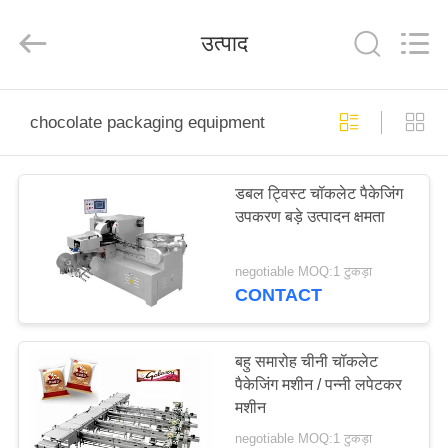
Jiangsu
RichYin
Machinery
उत्पाद
Co.,
Ltd.
All
Rights
Reserved.
घर
chocolate packaging equipment
उत्पादों
डबल ट्विस्ट चॉकलेट पैकेजिंग
उपकरण बड़े उत्पादन क्षमता
हमारे
बारे
negotiable MOQ:1 टुकड़ा
CONTACT
में
कारखाना
बहु समारोह चीनी चॉकलेट
पैकेजिंग मशीन / पन्नी लपेटकर
भ्रमण
मशीन
negotiable MOQ:1 टुकड़ा