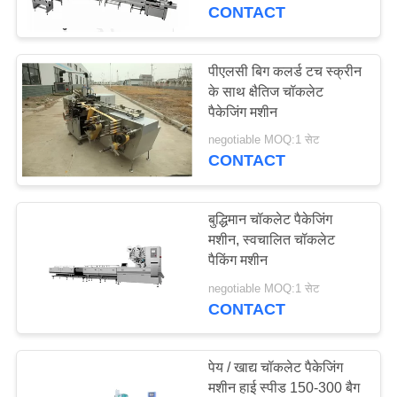
गुणवत्ता
CONTACT
नियंत्रण
पीएलसी बिग कलर्ड टच स्क्रीन
के साथ क्षैतिज चॉकलेट
संपर्क
पैकेजिंग मशीन
करें
negotiable MOQ:1 सेट
CONTACT
एक
उद्धरण
बुद्धिमान चॉकलेट पैकेजिंग
मशीन, स्वचालित चॉकलेट
की
पैकिंग मशीन
विनती
negotiable MOQ:1 सेट
करे
CONTACT
साइटमैप
पेय / खाद्य चॉकलेट पैकेजिंग
मशीन हाई स्पीड 150-300 बैग